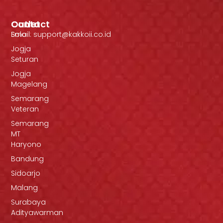
Outlet
Contact
Solo
Email: support@kakkoii.co.id
Jogja
Seturan
Jogja
Magelang
Semarang
Veteran
Semarang
MT
Haryono
Bandung
Sidoarjo
Malang
Surabaya
Adityawarman